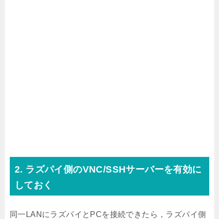
2. ラズパイ側のVNC/SSHサーバーを有効に
しておく
同一LANにラズパイとPCを接続できたら，ラズパイ側