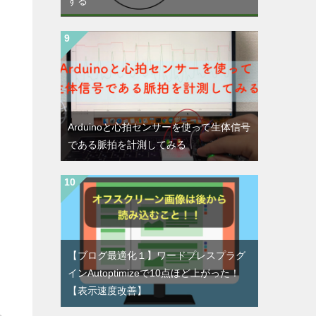
する
Arduinoと心拍センサーを使って生体信号
である脈拍を計測してみる
【ブログ最適化１】ワードプレスプラグ
インAutoptimizeで10点ほど上がった！
【表示速度改善】