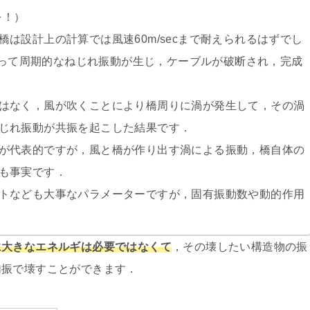
を！）
橋は設計上の計算では風速
60m/sec
まで耐えられるはずでし
って周期的なねじれ振動が生じ，ケーブルが破断され，完成
はなく，風が吹くことにより橋周りに渦が発生して，その渦
じれ振動が共振を起こした結果です．
が代表的ですが，風と橋が作り出す渦による振動，橋自体の
も事実です．
トなども大事なパラメーターですが，固有振動数や動的作用
に大きなエネルギは必要ではなくて
，その壊したい構造物の振
加振で壊すことができます．