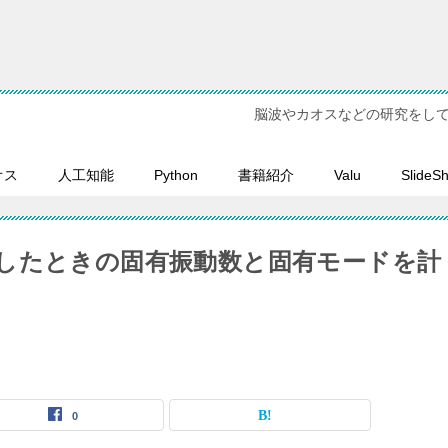
脳波やカオスなどの研究をし
オス
人工知能
Python
書籍紹介
Valu
SlideS
したときの固有振動数と固有モードを計
0