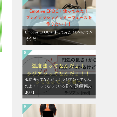
Emotive EPOC＋使ってみた！BMIができ
そうだ！
弧度法ってなんだよ！ラジアンってなん
だよ！！ってなっている君へ【動画解説
あり】