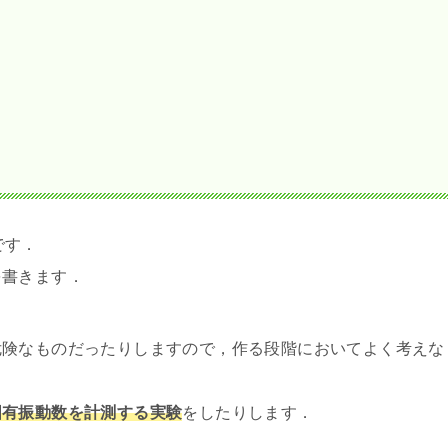
です．
を書きます．
危険なものだったりしますので，作る段階においてよく考えな
固有振動数を計測する実験
をしたりします．