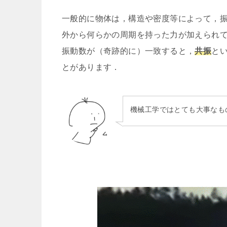
一般的に物体は，構造や密度等によって，
外から何らかの周期を持った力が加えられ
振動数が（奇跡的に）一致すると，
共振
と
とがあります．
機械工学ではとても大事なも