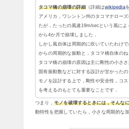
タコマ橋の崩壊の詳細
（詳細は
wikipedia
アメリカ，ワシントン州のタコマナローズ
たが，たったの風速
19m/sec
という風によ
から
4
か月で崩壊しました．
しかし風自体は周期的に吹いていたわけで
からの周期的な振動と，タコマ橋自体のね
タコマ橋の崩壊の原因は主に剛性の小ささ
固有振動数などに対する設計が甘かったの
モノを設計する上で，剛性や安全性，コス
を考えるのもとても重要なことです．
つまり，
モノを破壊するときには，そんな
動特性を把握していたら，小さな周期的な