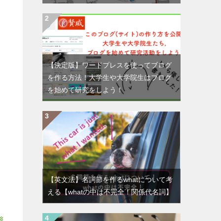
【決定版】ワードプレスを使ってブログ
を作る方法！大学生や大学院生はブログ
を始めて研究をしよう！
【英文法】名詞節を作るwhatについて考
える【whatの中は不完全！関係代名詞】