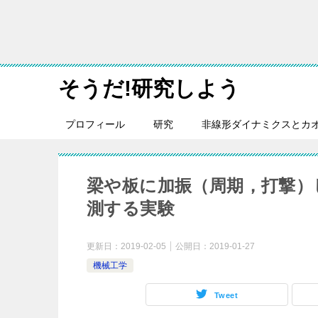
そうだ!研究しよう
プロフィール
研究
非線形ダイナミクスとカ
梁や板に加振（周期，打撃）
測する実験
更新日：
2019-02-05
公開日：
2019-01-27
機械工学
Tweet