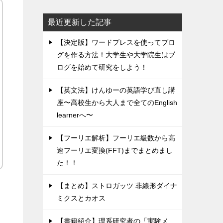
最近更新した記事
【決定版】ワードプレスを使ってブロ
グを作る方法！大学生や大学院生はブ
ログを始めて研究をしよう！
【英文法】けんゆーの英語学び直し講
座〜高校生から大人まで全てのEnglish
learnerへ〜
【フーリエ解析】フーリエ級数から高
速フーリエ変換(FFT)までまとめまし
た！！
【まとめ】ストロガッツ 非線形ダイナ
ミクスとカオス
【書籍紹介】理系研究者の「実験メ