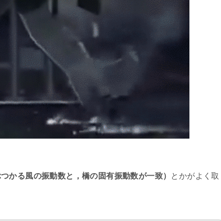
ぶつかる風の振動数と，橋の固有振動数が一致）
とかがよく取