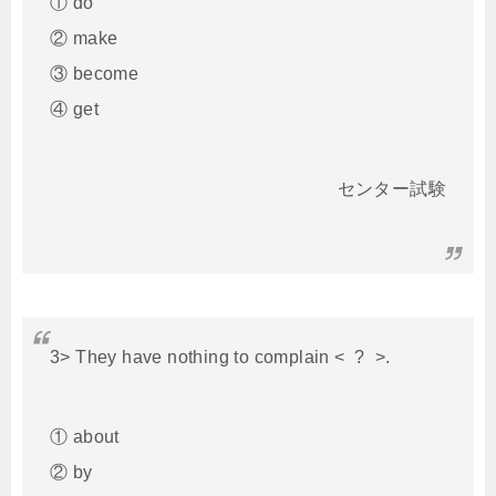
① do
② make
③ become
④ get
センター試験
3> They have nothing to complain < ? >.
① about
② by