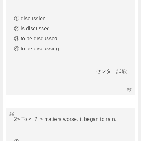
① discussion
② is discussed
③ to be discussed
④ to be discussing
センター試験
2> To < ? > matters worse, it began to rain.