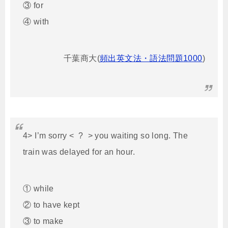
③ for
④ with
千葉商大(
頻出英文法・語法問題1000
)
4> I’m sorry < ? > you waiting so long. The
train was delayed for an hour.
① while
② to have kept
③ to make