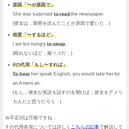
原因「〜が原因で」
She was surprised
to read
the newspaper.
(彼女は，新聞を読んだことが原因で驚いた．)
程度「〜するほど」
I am too hungry
to sleep
.
(眠れないほど，腹ペコだ．)
ifの代用「もし〜すれば」
To hear
her speak English, you would take her for
an American.
(もし，彼女が英語を話すのを聞けば，彼女をアメリ
カ人だと思うだろう．)
to不定詞は万能ですね．
if の代用表現については詳しく
こちらの記事
で解説して