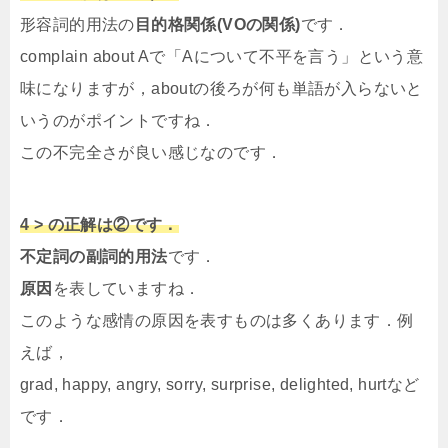
形容詞的用法の
目的格関係(VOの関係)
です．
complain about Aで「Aについて不平を言う」という意
味になりますが，aboutの後ろが何も単語が入らないと
いうのがポイントですね．
この不完全さが良い感じなのです．
4 > の正解は②です．
不定詞の副詞的用法
です．
原因
を表していますね．
このような感情の原因を表すものは多くあります．例
えば，
grad, happy, angry, sorry, surprise, delighted, hurtなど
です．