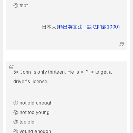
④ that
日本大(
頻出英文法・語法問題1000
)
5> John is only thirteen. He is < ? > to get a
driver’s license.
① not old enough
② not too young
③ too old
④ young enough