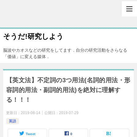
そうだ!研究しよう
脳波やカオスなどの研究をしてます．自分の研究活動をさらなる
「価値」に変える媒体．
【英文法】不定詞の3つ用法(名詞的用法・形
容詞的用法・副詞的用法)を絶対に理解す
る！！！
更新日：
2019-08-14
公開日：
2019-07-29
英語
Tweet
0