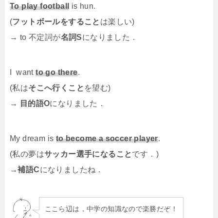
To play football
is hun.
(
フットボールをすること
は楽しい)
→ to 不定詞が
名詞S
になりました．
I want
to go there
.
(私は
そこへ行くこと
を望む)
→
目的語O
になりました．
My dream is
to become a soccer player
.
(私の夢は
サッカー選手になること
です．)
→
補語C
になりましたね．
ここら辺は，中学の知識なので楽勝だぞ！