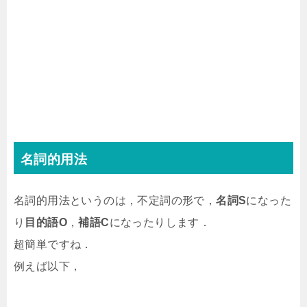
名詞的用法
名詞的用法というのは，不定詞の形で，
名詞S
になった
り
目的語O
，
補語C
になったりします．
超簡単ですね．
例えば以下，