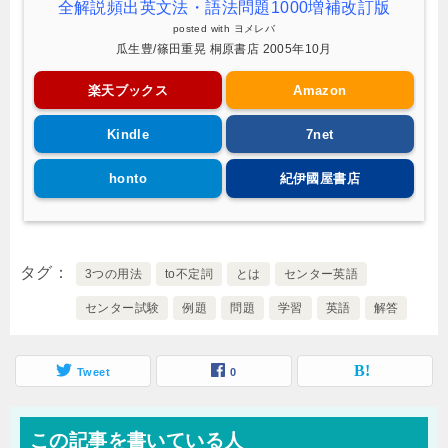
全解説頻出英文法・語法問題1000増補改訂版
posted with
ヨメレバ
瓜生豊/篠田重晃 桐原書店 2005年10月
楽天ブックス
Amazon
Kindle
7net
honto
紀伊國屋書店
タグ
3つの用法
to不定詞
とは
センター英語
センター試験
例題
問題
学習
英語
解答
Tweet
0
この記事を書いている人