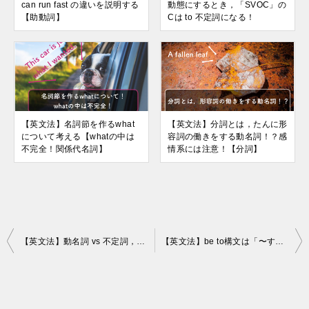
can run fast の違いを説明する
動態にするとき，「SVOC」の
【助動詞】
Cは to 不定詞になる！
【英文法】名詞節を作るwhat
【英文法】分詞とは，たんに形
について考える【whatの中は
容詞の働きをする動名詞！？感
不完全！関係代名詞】
情系には注意！【分詞】
投
【英文法】動名詞 vs 不定詞，判断するのは簡単！?
【英文法】be to構文は「〜することになっている」と訳すと全て解決する
稿
ナ
ビ