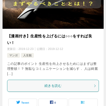
【漫画付き】生産性を上げるには○○○をすれば良
い！
更新日：
2019-12-23
公開日：
2019-12-12
マンガ
人生観
この記事のポイント 生産性を向上させるためにはまずは整
理整頓！？ 無駄なコミュニケーションを減らす． 人は綺麗
[…]
続きを読む
Tweet
0