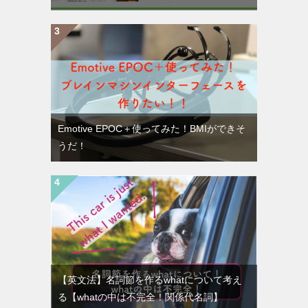
Emotive EPOC＋使ってみた！BMIができそ
うだ！
【英文法】名詞節を作るwhatについて考え
る【whatの中は不完全！関係代名詞】