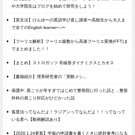
や大学院生はブログを始めて研究をしよう！
【英文法】けんゆーの英語学び直し講座〜高校生から大人ま
で全てのEnglish learnerへ〜
【フーリエ解析】フーリエ級数から高速フーリエ変換(FFT)ま
でまとめました！！
【まとめ】ストロガッツ 非線形ダイナミクスとカオス
【書籍紹介】理系研究者の「実験メシ」
保護中: 肩こりが辛すぎてはじめて整骨院に行った話と，整形
外科の肩こり対応がひどかった話
弧度法ってなんだよ！ラジアンってなんだよ！！ってなって
いる君へ【動画解説あり】
【2020.1.24更新】学振の申請書を書くときに絶対参考になる