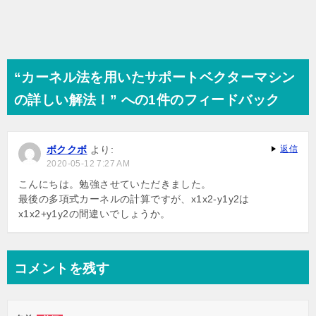
ビ
ゲ
ー
シ
“カーネル法を用いたサポートベクターマシン
ョ
の詳しい解法！” への1件のフィードバック
ン
ボククボ
より:
返信
2020-05-12 7:27 AM
こんにちは。勉強させていただきました。
最後の多項式カーネルの計算ですが、x1x2-y1y2は
x1x2+y1y2の間違いでしょうか。
コメントを残す