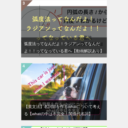
弧度法ってなんだよ！ラジアンってなんだ
よ！！ってなっている君へ【動画解説あり】
【英文法】名詞節を作るwhatについて考え
る【whatの中は不完全！関係代名詞】