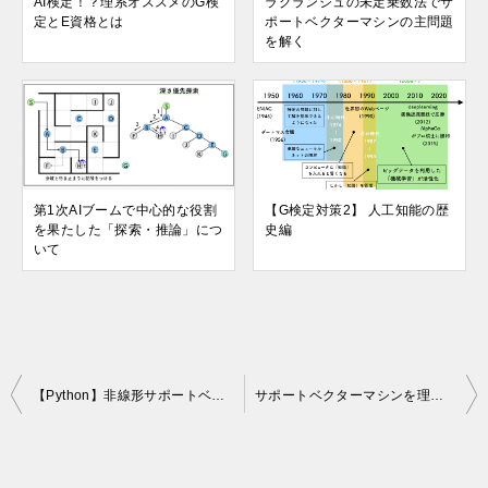
AI検定！？理系オススメのG検
ラグランジュの未定乗数法でサ
定とE資格とは
ポートベクターマシンの主問題
を解く
第1次AIブームで中心的な役割
【G検定対策2】 人工知能の歴
を果たした「探索・推論」につ
史編
いて
投
【Python】非線形サポートベクターマシンを使って，同定したモデルパラメータの分類を行う
サポートベクターマシンを理解してプログラムを組むために参考にした本
稿
ナ