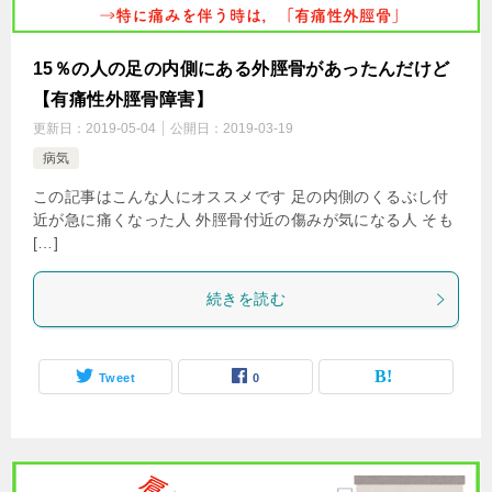
15％の人の足の内側にある外脛骨があったんだけど
【有痛性外脛骨障害】
更新日：
2019-05-04
公開日：
2019-03-19
病気
この記事はこんな人にオススメです 足の内側のくるぶし付
近が急に痛くなった人 外脛骨付近の傷みが気になる人 そも
[…]
続きを読む
Tweet
0