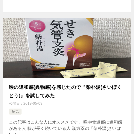
喉の違和感(異物感)を感じたので『柴朴湯(さいぼく
とう)』を試してみた
公開日：
2019-05-03
病気
この記事はこんな人にオススメです． 喉や食道部に違和感
がある人 咳が長く続いている人 漢方薬の「柴朴湯(さいぼ