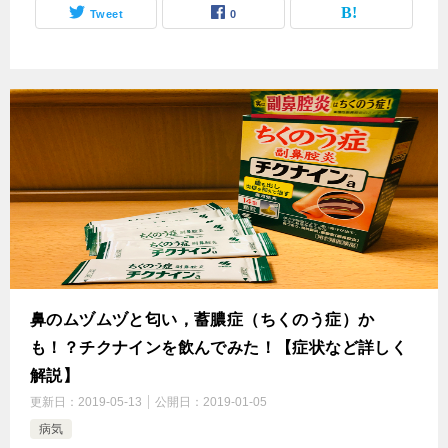
Tweet
0
鼻のムヅムヅと匂い，蓄膿症（ちくのう症）か
も！？チクナインを飲んでみた！【症状など詳しく
解説】
更新日：
2019-05-13
公開日：
2019-01-05
病気