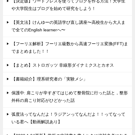
【決定版】ワードプレスを使ってブログを作る方法！大学生
や大学院生はブログを始めて研究をしよう！
【英文法】けんゆーの英語学び直し講座〜高校生から大人ま
で全てのEnglish learnerへ〜
【フーリエ解析】フーリエ級数から高速フーリエ変換(FFT)ま
でまとめました！！
【まとめ】ストロガッツ 非線形ダイナミクスとカオス
【書籍紹介】理系研究者の「実験メシ」
保護中: 肩こりが辛すぎてはじめて整骨院に行った話と，整形
外科の肩こり対応がひどかった話
弧度法ってなんだよ！ラジアンってなんだよ！！ってなって
いる君へ【動画解説あり】