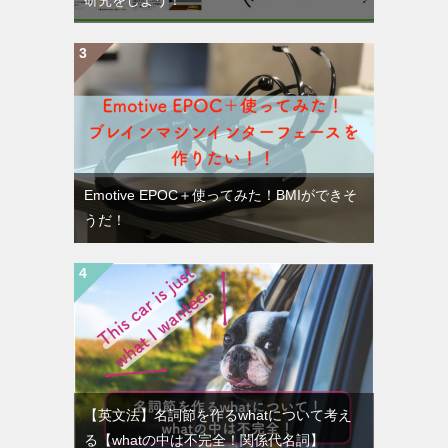
Emotive EPOC＋使ってみた！BMIができそ
うだ！
【英文法】名詞節を作るwhatについて考え
る【whatの中は不完全！関係代名詞】