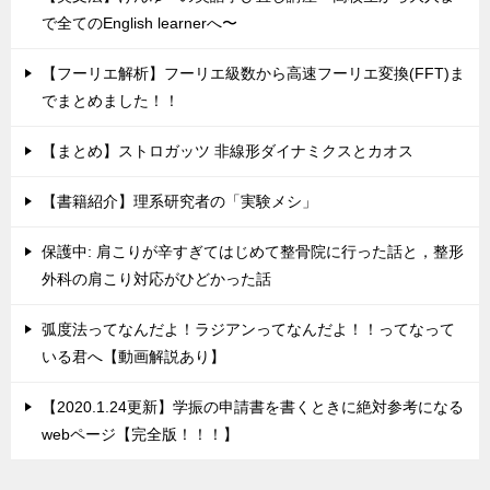
で全てのEnglish learnerへ〜
【フーリエ解析】フーリエ級数から高速フーリエ変換(FFT)ま
でまとめました！！
【まとめ】ストロガッツ 非線形ダイナミクスとカオス
【書籍紹介】理系研究者の「実験メシ」
保護中: 肩こりが辛すぎてはじめて整骨院に行った話と，整形
外科の肩こり対応がひどかった話
弧度法ってなんだよ！ラジアンってなんだよ！！ってなって
いる君へ【動画解説あり】
【2020.1.24更新】学振の申請書を書くときに絶対参考になる
webページ【完全版！！！】