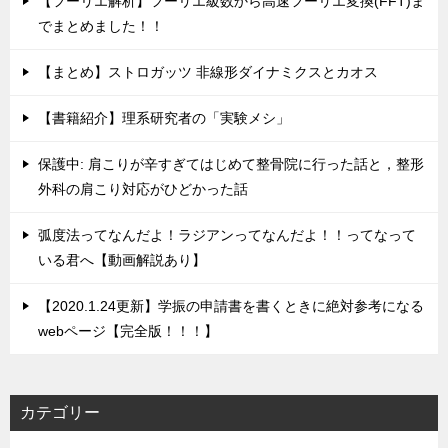
【フーリエ解析】フーリエ級数から高速フーリエ変換(FFT)ま
でまとめました！！
【まとめ】ストロガッツ 非線形ダイナミクスとカオス
【書籍紹介】理系研究者の「実験メシ」
保護中: 肩こりが辛すぎてはじめて整骨院に行った話と，整形
外科の肩こり対応がひどかった話
弧度法ってなんだよ！ラジアンってなんだよ！！ってなって
いる君へ【動画解説あり】
【2020.1.24更新】学振の申請書を書くときに絶対参考になる
webページ【完全版！！！】
カテゴリー