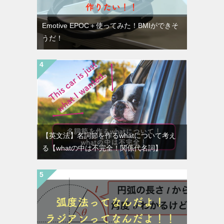
Emotive EPOC＋使ってみた！BMIができそ
うだ！
【英文法】名詞節を作るwhatについて考え
る【whatの中は不完全！関係代名詞】