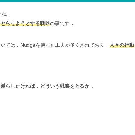
かね．
をとらせようとする戦略
の事です．
いては，Nudgeを使った工夫が多くされており，
人々の行動
を減らしたければ，どういう戦略をとるか．
．
．