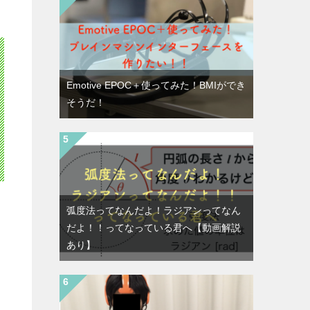
Emotive EPOC＋使ってみた！BMIができ
そうだ！
弧度法ってなんだよ！ラジアンってなん
だよ！！ってなっている君へ【動画解説
あり】