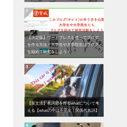
【決定版】ワードプレスを使ってブログ
を作る方法！大学生や大学院生はブログ
を始めて研究をしよう！
【英文法】名詞節を作るwhatについて考
える【whatの中は不完全！関係代名詞】