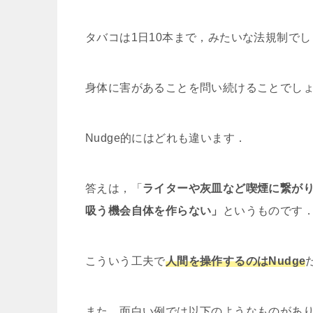
タバコは1日10本まで，みたいな法規制で
身体に害があることを問い続けることでし
Nudge的にはどれも違います．
答えは，「
ライターや灰皿など喫煙に繋が
吸う機会自体を作らない」
というものです
こういう工夫で
人間を操作するのはNudge
また，面白い例では以下のようなものがあ