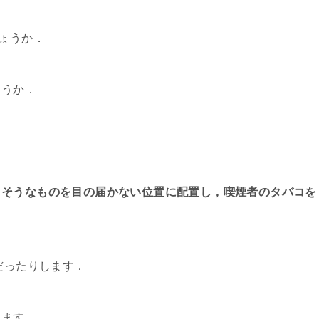
しょうか．
ょうか．
りそうなものを目の届かない位置に配置し，喫煙者のタバコを
．
だったりします．
ります．