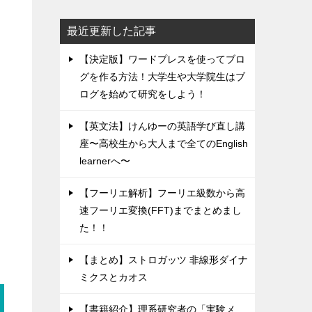
最近更新した記事
【決定版】ワードプレスを使ってブロ
グを作る方法！大学生や大学院生はブ
ログを始めて研究をしよう！
【英文法】けんゆーの英語学び直し講
座〜高校生から大人まで全てのEnglish
learnerへ〜
【フーリエ解析】フーリエ級数から高
速フーリエ変換(FFT)までまとめまし
た！！
【まとめ】ストロガッツ 非線形ダイナ
ミクスとカオス
【書籍紹介】理系研究者の「実験メ