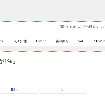
脳波やカオスなどの研究をし
オス
人工知能
Python
書籍紹介
Valu
SlideS
が1%」
0