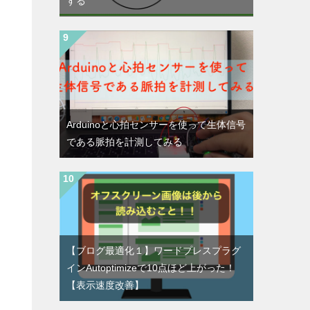
する
Arduinoと心拍センサーを使って生体信号
である脈拍を計測してみる
【ブログ最適化１】ワードプレスプラグ
インAutoptimizeで10点ほど上がった！
【表示速度改善】