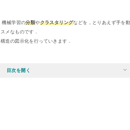
すが，機械学習の
分類
や
クラスタリング
などを，とりあえず手を
ススメなものです．
タ構造の図示化を行っていきます．
目次を開く