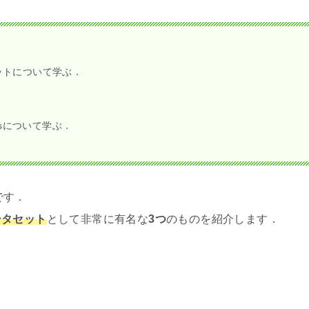
ットについて学ぶ．
rclesについて学ぶ．
です．
ータセット
として非常に有名な
3つ
のものを紹介します．