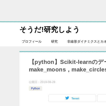
そうだ!研究しよう
プロフィール
研究
非線形ダイナミクスとカ
【python】Scikit-lear
make_moons，make_circl
公開日：
2019-08-28
Python
Tweet