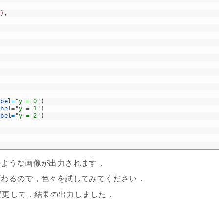
0
)
,
abel
=
"y = 0"
)
abel
=
"y = 1"
)
abel
=
"y = 2"
)
のような画像が出力されます．
変わるので，色々を試してみてください．
変更して，結果の出力しました．