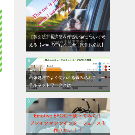
【英文法】名詞節を作るwhatについて考
える【whatの中は不完全！関係代名詞】
画像処理でよく使われる畳み込みニュー
ラルネットワークとは