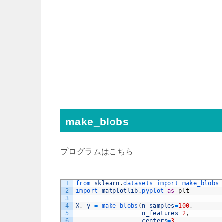
make_blobs
プログラムはこちら
1
from 
sklearn
.
datasets 
import 
make_blobs
2
import 
matplotlib
.
pyplot 
as
plt
3
4
X
,
y
=
make_blobs
(
n_samples
=
100
,
5
n_features
=
2
,
6
centers
=
3
,