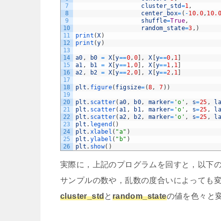
7
cluster_std
=
1
,
8
center_box
=
(
-
10.0
,
10.
9
shuffle
=
True
,
10
random_state
=
3
,
)
11
print
(
X
)
12
print
(
y
)
13
14
a0
,
b0
=
X
[
y
==
0
,
0
]
,
X
[
y
==
0
,
1
]
15
a1
,
b1
=
X
[
y
==
1
,
0
]
,
X
[
y
==
1
,
1
]
16
a2
,
b2
=
X
[
y
==
2
,
0
]
,
X
[
y
==
2
,
1
]
17
18
plt
.
figure
(
figsize
=
(
8
,
7
)
)
19
20
plt
.
scatter
(
a0
,
b0
,
marker
=
'o'
,
s
=
25
,
l
21
plt
.
scatter
(
a1
,
b1
,
marker
=
'o'
,
s
=
25
,
l
22
plt
.
scatter
(
a2
,
b2
,
marker
=
'o'
,
s
=
25
,
l
23
plt
.
legend
(
)
24
plt
.
xlabel
(
"a"
)
25
plt
.
ylabel
(
"b"
)
26
plt
.
show
(
)
実際に，上記のプログラムを回すと，以下
サンプルの数や，乱数の度合いによっても
cluster_std
と
random_state
の値を色々と