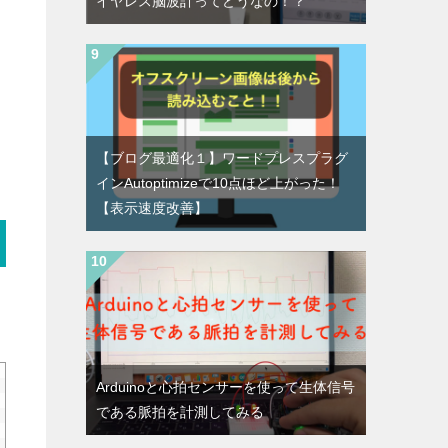
イヤレス脳波計ってどうなの！？
【ブログ最適化１】ワードプレスプラグ
インAutoptimizeで10点ほど上がった！
【表示速度改善】
Arduinoと心拍センサーを使って生体信号
である脈拍を計測してみる