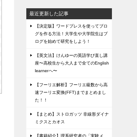
最近更新した記事
【決定版】ワードプレスを使ってブロ
グを作る方法！大学生や大学院生はブ
ログを始めて研究をしよう！
【英文法】けんゆーの英語学び直し講
座〜高校生から大人まで全てのEnglish
learnerへ〜
【フーリエ解析】フーリエ級数から高
速フーリエ変換(FFT)までまとめまし
た！！
【まとめ】ストロガッツ 非線形ダイナ
ミクスとカオス
【書籍紹介】理系研究者の「実験メ