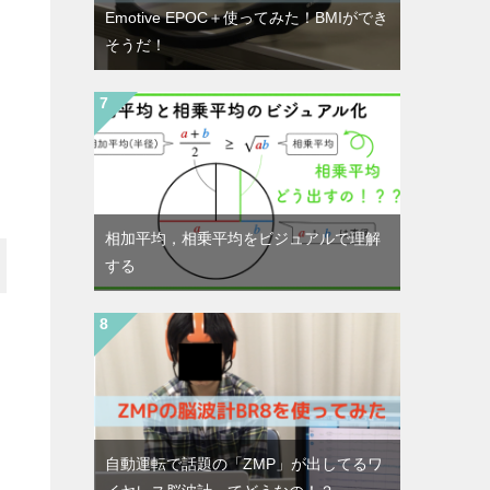
Emotive EPOC＋使ってみた！BMIができ
そうだ！
動
相加平均，相乗平均をビジュアルで理解
する
自動運転で話題の「ZMP」が出してるワ