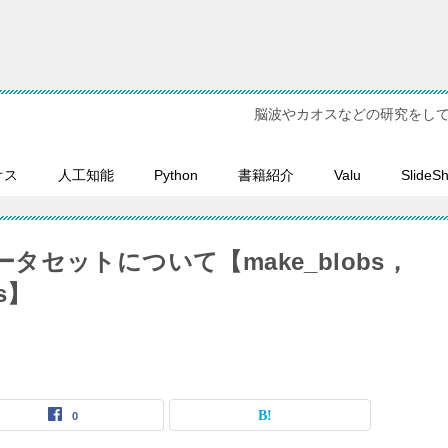
脳波やカオスなどの研究をし
オス
人工知能
Python
書籍紹介
Valu
SlideS
nのデータセットについて【make_blobs，
es】
0