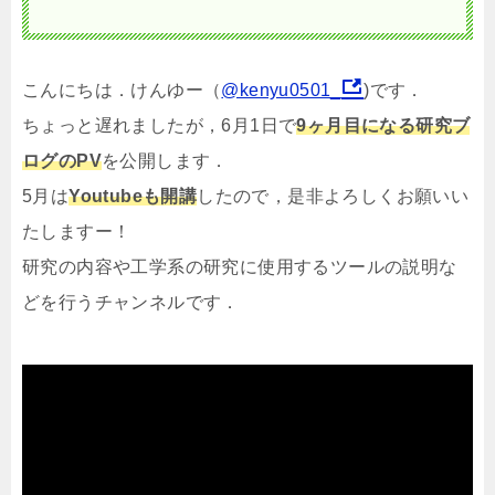
こんにちは．けんゆー（
@kenyu0501_
)です．
ちょっと遅れましたが，6月1日で
9ヶ月目になる研究ブ
ログのPV
を公開します．
5月は
Youtubeも開講
したので，是非よろしくお願いい
たしますー！
研究の内容や工学系の研究に使用するツールの説明な
どを行うチャンネルです．