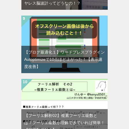
ヤレス脳波計ってどうなの！？
【ブログ最適化１】ワードプレスプラグイン
Autoptimizeで10点ほど上がった！【表示速
度改善】
【フーリエ解析02】複素フーリエ級数と
は？フーリエ級数が理解できていれば簡単！