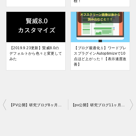
標！
【2019.9.23更新】賢威8.0の
【ブログ最適化１】ワードプレ
デフォルトから色々と変更して
スプラグインAutoptimizeで10
みた
点ほど上がった！【表示速度改
善】
投
【PV公開】研究ブログ8ヶ月目のPVと5月1日わいの誕生日！【27才っす】
【pv公開】研究ブログ11ヶ月目の状況，ちょっと怠けてた自分．
稿
ナ
ビ