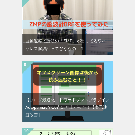
自動運転で話題の「ZMP」が出してるワイ
ヤレス脳波計ってどうなの！？
【ブログ最適化１】ワードプレスプラグイン
Autoptimizeで10点ほど上がった！【表示速
度改善】