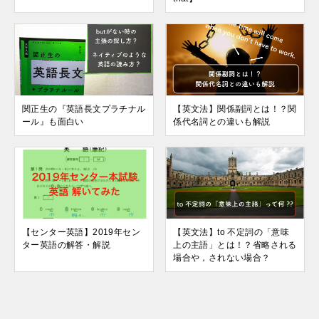
関正生の『英語長文プラチナル
【英文法】関係副詞とは！？関
ール』も面白い
係代名詞との違いも解説
【センター英語】2019年セン
【英文法】to 不定詞の「意味
ター英語の解答・解説
上の主語」とは！？省略される
場合や，されない場合？