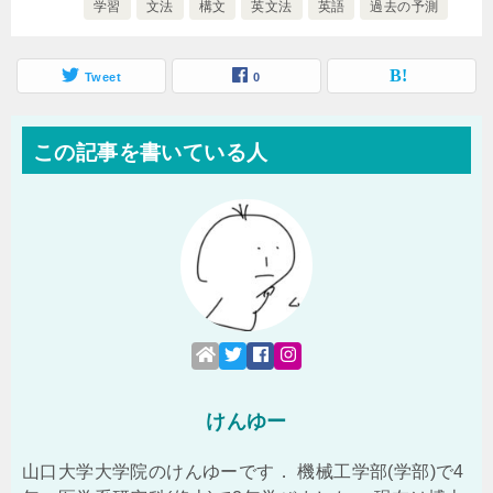
学習
文法
構文
英文法
英語
過去の予測
Tweet
0
この記事を書いている人
けんゆー
山口大学大学院のけんゆーです． 機械工学部(学部)で4