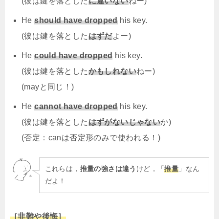
(彼は鍵を落とした
に違いない
ねー)
He
should have dropped
his key.
(彼は鍵を落とした
はずだ
よー)
He
could
have dropped
his key.
(彼は鍵を落とした
かもしれない
ねー)
(mayと同じ！)
He
cannot
have dropped
his key.
(彼は鍵を落とした
はずがないじゃない
か)
(否定：canは否定形のみで使われる！)
これらは，
推量の強さは違う
けど，「
推量
」なん
だよ！
［非難や後悔］