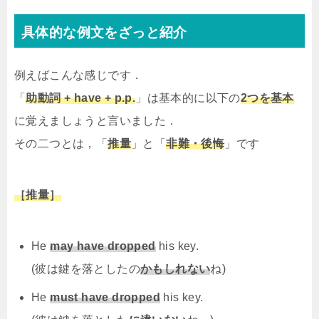
具体的な例文をざっと紹介
例えばこんな感じです．
「
助動詞 + have + p.p.
」は基本的に以下の
2つを基本
に覚えましょうと言いました．
その二つとは，「
推量
」と「
非難・後悔
」です
［推量］
He
may have dropped
his key.
(彼は鍵を落としたの
かもしれない
ね)
He
must have dropped
his key.