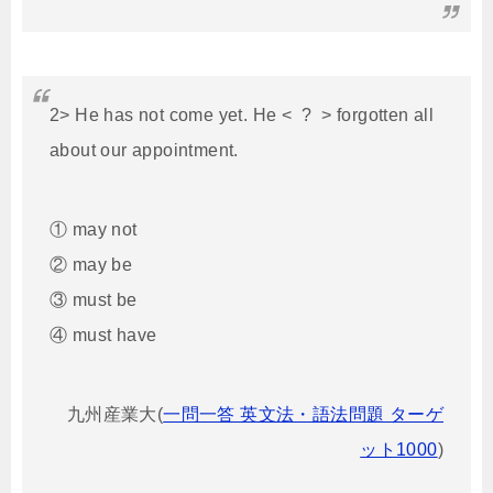
2> He has not come yet. He < ? > forgotten all
about our appointment.
① may not
② may be
③ must be
④ must have
九州産業大(
一問一答 英文法・語法問題 ターゲ
ット1000
)