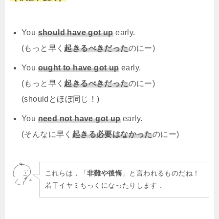
You
should have got up
early.
(もっと早く
起きるべきだった
のにー)
You
ought to have got up
early.
(もっと早く
起きるべきだった
のにー)
(shouldとほぼ同じ！)
You
need not have got up
early.
(そんなに早く
起きる必要はなかった
のにー)
これらは，「
非難や後悔
」と言われるものだね！
若干イヤミちっくになったりします．