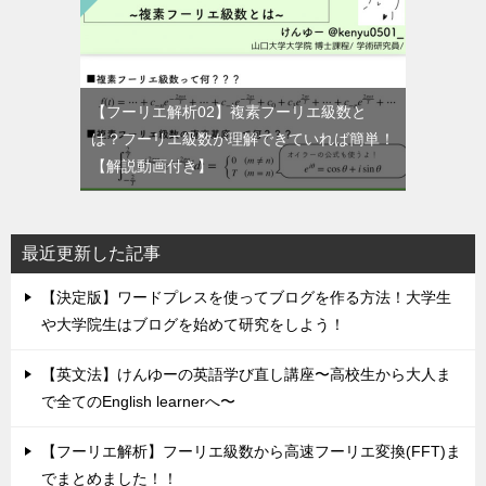
【フーリエ解析02】複素フーリエ級数と
は？フーリエ級数が理解できていれば簡単！
【解説動画付き】
最近更新した記事
【決定版】ワードプレスを使ってブログを作る方法！大学生
や大学院生はブログを始めて研究をしよう！
【英文法】けんゆーの英語学び直し講座〜高校生から大人ま
で全てのEnglish learnerへ〜
【フーリエ解析】フーリエ級数から高速フーリエ変換(FFT)ま
でまとめました！！