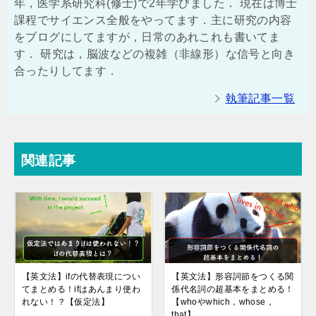
年，医学系研究科(修士)で2年学びました． 現在は博士
課程でサイエンス全般をやってます．主に研究の内容
をブログにしてますが，日常のあれこれも書いてま
す． 研究は，脳波などの複雑（非線形）な信号と向き
合ったりしてます．
執筆記事一覧
関連記事
【英文法】ifの代替表現につい
【英文法】形容詞節をつくる関
てまとめる！ifはあんまり使わ
係代名詞の超基本をまとめる！
れない！？【仮定法】
【whoやwhich，whose，
that】