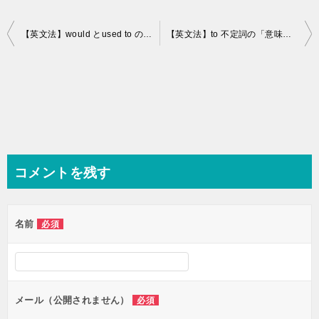
投
【英文法】would とused to の違いってなんだ！？過去との対比があるかないか！【助動詞】
【英文法】to 不定詞の「意味上の主語」とは！？省略される場合や，されない場合？
稿
ナ
ビ
ゲ
ー
シ
コメントを残す
ョ
ン
名前
必須
メール（公開されません）
必須