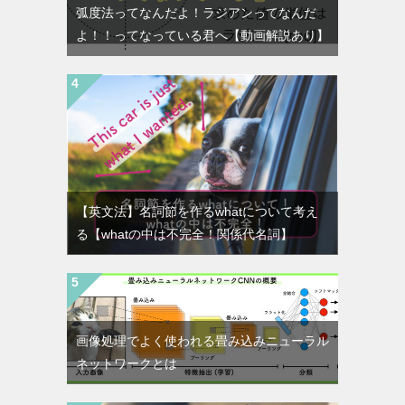
弧度法ってなんだよ！ラジアンってなんだ
よ！！ってなっている君へ【動画解説あり】
【英文法】名詞節を作るwhatについて考え
る【whatの中は不完全！関係代名詞】
画像処理でよく使われる畳み込みニューラル
ネットワークとは