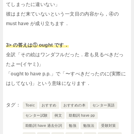
てしまったに違いない」
彼はまだ来ていないという一文目の内容から，④の
must have が成り立ちます．
3> の答えは① ought です．
全訳「その絵はワンダフルだった．君も見るべきだっ
たよー(イヤミ)」
「ought to have p.p.」で「〜すべきだったのに(実際に
はしてない)」という意味になります．
タグ
Toeic
おすすめ
おすすめの本
センター英語
センター試験
例文
助動詞 have pp
助動詞 have 過去分詞
勉強
勉強法
受験対策