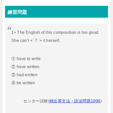
練習問題
1> The English of this composition is too good.
She can’t < ? > it herself.
① have to write
② have written
③ had written
④ be written
センター試験
(
頻出英文法・語法問題1000
)