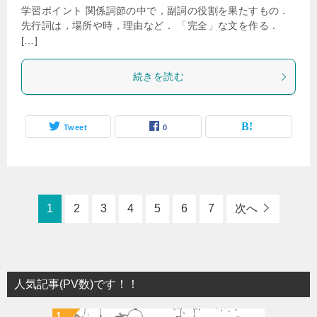
学習ポイント 関係詞節の中で，副詞の役割を果たすもの．
先行詞は，場所や時，理由など． 「完全」な文を作る．
[…]
続きを読む
Tweet
0
1
2
3
4
5
6
7
次へ
人気記事(PV数)です！！