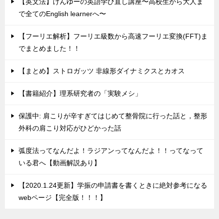
【英文法】けんゆーの英語学び直し講座〜高校生から大人ま
で全てのEnglish learnerへ〜
【フーリエ解析】フーリエ級数から高速フーリエ変換(FFT)ま
でまとめました！！
【まとめ】ストロガッツ 非線形ダイナミクスとカオス
【書籍紹介】理系研究者の「実験メシ」
保護中: 肩こりが辛すぎてはじめて整骨院に行った話と，整形
外科の肩こり対応がひどかった話
弧度法ってなんだよ！ラジアンってなんだよ！！ってなって
いる君へ【動画解説あり】
【2020.1.24更新】学振の申請書を書くときに絶対参考になる
webページ【完全版！！！】