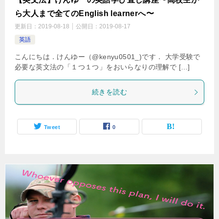
ら大人まで全てのEnglish learnerへ〜
更新日：
2019-08-18
公開日：
2019-08-17
英語
こんにちは．けんゆー（@kenyu0501_)です． 大学受験で
必要な英文法の「１つ１つ」をおいらなりの理解で […]
続きを読む
Tweet
0