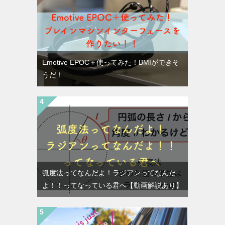
Emotive EPOC＋使ってみた！BMIができそ
うだ！
弧度法ってなんだよ！ラジアンってなんだ
よ！！ってなっている君へ【動画解説あり】