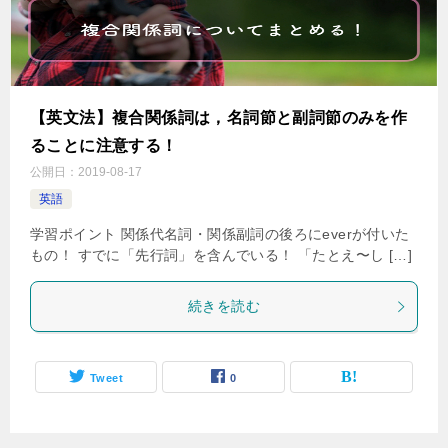
【英文法】複合関係詞は，名詞節と副詞節のみを作
ることに注意する！
公開日：
2019-08-17
英語
学習ポイント 関係代名詞・関係副詞の後ろにeverが付いた
もの！ すでに「先行詞」を含んでいる！ 「たとえ〜し […]
続きを読む
Tweet
0