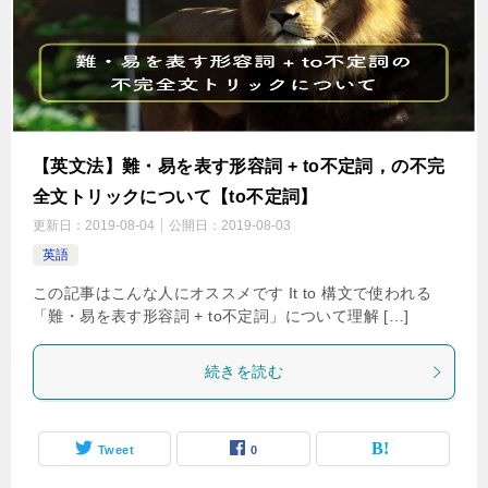
【英文法】難・易を表す形容詞 + to不定詞，の不完
全文トリックについて【to不定詞】
更新日：
2019-08-04
公開日：
2019-08-03
英語
この記事はこんな人にオススメです It to 構文で使われる
「難・易を表す形容詞 + to不定詞」について理解 […]
続きを読む
Tweet
0