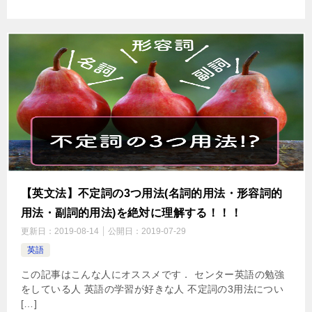
【英文法】不定詞の3つ用法(名詞的用法・形容詞的
用法・副詞的用法)を絶対に理解する！！！
更新日：
2019-08-14
公開日：
2019-07-29
英語
この記事はこんな人にオススメです． センター英語の勉強
をしている人 英語の学習が好きな人 不定詞の3用法につい
[…]