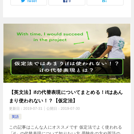
Tweet
0
【英文法】ifの代替表現についてまとめる！ifはあん
まり使われない！？【仮定法】
更新日：
2019-07-31
公開日：
2019-07-30
英語
この記事はこんな人にオススメです 仮定法でよく使われる
「if」の代替表現について知りたい方 受験生の方や英語の