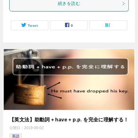
続きを読む
Tweet
0
【英文法】助動詞 + have + p.p. を完全に理解する！
公開日：
2019-08-02
英語