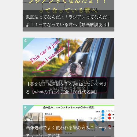
弧度法ってなんだよ！ラジアンってなんだ
よ！！ってなっている君へ【動画解説あり】
【英文法】名詞節を作るwhatについて考え
る【whatの中は不完全！関係代名詞】
画像処理でよく使われる畳み込みニューラル
ネットワークとは