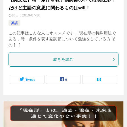
だけど主語の意思に関わるものはwill！
公開日：
2019-07-30
英語
この記事はこんな人にオススメです． 現在形の特殊用法で
ある，時・条件を表す副詞節について勉強をしている方 そ
の […]
続きを読む
Tweet
0