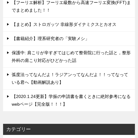
【フーリエ解析】フーリエ級数から高速フーリエ変換(FFT)ま
でまとめました！！
【まとめ】ストロガッツ 非線形ダイナミクスとカオス
【書籍紹介】理系研究者の「実験メシ」
保護中: 肩こりが辛すぎてはじめて整骨院に行った話と，整形
外科の肩こり対応がひどかった話
弧度法ってなんだよ！ラジアンってなんだよ！！ってなって
いる君へ【動画解説あり】
【2020.1.24更新】学振の申請書を書くときに絶対参考になる
webページ【完全版！！！】
カテゴリー