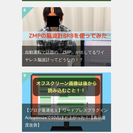
自動運転で話題の「ZMP」が出してるワイ
ヤレス脳波計ってどうなの！？
【ブログ最適化１】ワードプレスプラグイン
Autoptimizeで10点ほど上がった！【表示速
度改善】