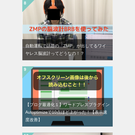
自動運転で話題の「ZMP」が出してるワイ
ヤレス脳波計ってどうなの！？
【ブログ最適化１】ワードプレスプラグイン
Autoptimizeで10点ほど上がった！【表示速
度改善】