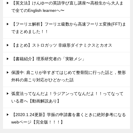
【英文法】けんゆーの英語学び直し講座〜高校生から大人ま
で全てのEnglish learnerへ〜
【フーリエ解析】フーリエ級数から高速フーリエ変換(FFT)ま
でまとめました！！
【まとめ】ストロガッツ 非線形ダイナミクスとカオス
【書籍紹介】理系研究者の「実験メシ」
保護中: 肩こりが辛すぎてはじめて整骨院に行った話と，整形
外科の肩こり対応がひどかった話
弧度法ってなんだよ！ラジアンってなんだよ！！ってなって
いる君へ【動画解説あり】
【2020.1.24更新】学振の申請書を書くときに絶対参考になる
webページ【完全版！！！】