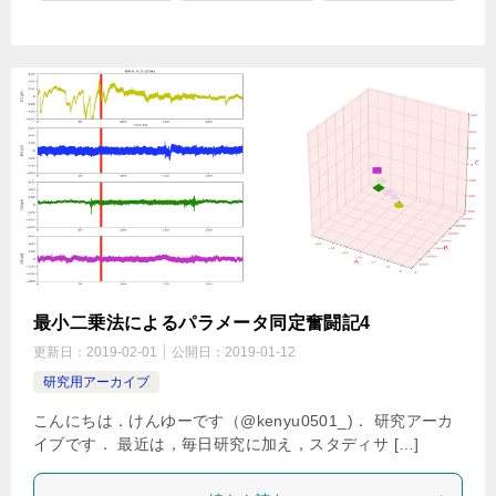
最小二乗法によるパラメータ同定奮闘記4
更新日：
2019-02-01
公開日：
2019-01-12
研究用アーカイブ
こんにちは．けんゆーです（@kenyu0501_)． 研究アーカ
イブです． 最近は，毎日研究に加え，スタディサ […]