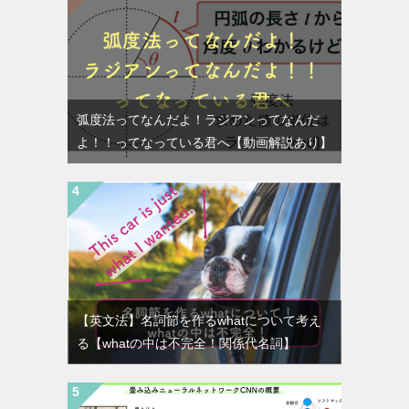
弧度法ってなんだよ！ラジアンってなんだ
よ！！ってなっている君へ【動画解説あり】
【英文法】名詞節を作るwhatについて考え
る【whatの中は不完全！関係代名詞】