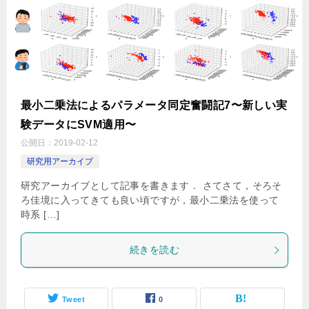
最小二乗法によるパラメータ同定奮闘記7〜新しい実
験データにSVM適用〜
公開日：
2019-02-12
研究用アーカイブ
研究アーカイブとして記事を書きます． さてさて，そろそ
ろ佳境に入ってきても良い頃ですが，最小二乗法を使って
時系 […]
続きを読む
Tweet
0