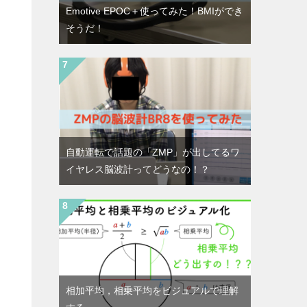
Emotive EPOC＋使ってみた！BMIができ
そうだ！
自動運転で話題の「ZMP」が出してるワ
イヤレス脳波計ってどうなの！？
相加平均，相乗平均をビジュアルで理解