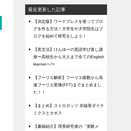
最近更新した記事
【決定版】ワードプレスを使ってブロ
グを作る方法！大学生や大学院生はブ
ログを始めて研究をしよう！
【英文法】けんゆーの英語学び直し講
座〜高校生から大人まで全てのEnglish
learnerへ〜
【フーリエ解析】フーリエ級数から高
速フーリエ変換(FFT)までまとめまし
た！！
【まとめ】ストロガッツ 非線形ダイナ
ミクスとカオス
【書籍紹介】理系研究者の「実験メ