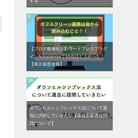
する
【ブログ最適化１】ワードプレスプラグ
インAutoptimizeで10点ほど上がった！
【表示速度改善】
ダウンヒルシンプレックス法について適
当に説明していきたい【非線形最適化問
題について】