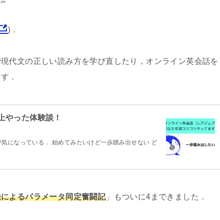
)．
で現代文の正しい読み方を学び直したり，オンライン英会話を
ます．
上やった体験談！
気になっている． 始めてみたいけど一歩踏み出せない ど
法によるパラメータ同定奮闘記
」もついに4まできました．
．