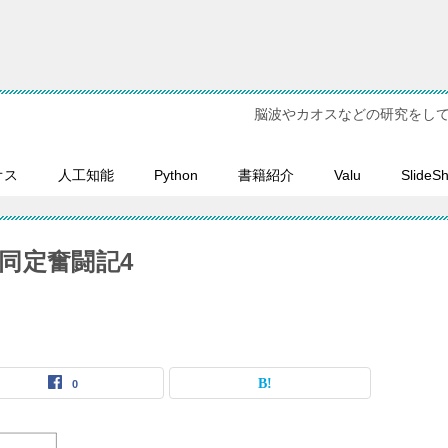
脳波やカオスなどの研究をし
オス
人工知能
Python
書籍紹介
Valu
SlideS
同定奮闘記4
0