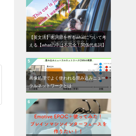
【英文法】名詞節を作るwhatについて考
える【whatの中は不完全！関係代名詞】
画像処理でよく使われる畳み込みニュー
ラルネットワークとは