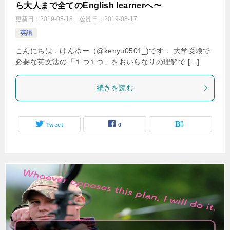
ら大人まで全てのEnglish learnerへ〜
更新日：
2019-08-18
公開日：
2019-08-17
英語
こんにちは．けんゆー（@kenyu0501_)です． 大学受験で
必要な英文法の「１つ１つ」をおいらなりの理解で […]
続きを読む
Tweet
0