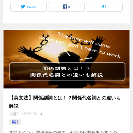
Tweet
0
【英文法】関係副詞とは！？関係代名詞との違いも
解説
公開日：
2019-08-14
英語
学習ポイント 関係詞節の中で，副詞の役割を果たすもの．