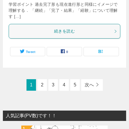
学習ポイント 過去完了形も現在進行形と同様にイメージで
理解する． 「継続」「完了・結果」「経験」について理解
す […]
続きを読む
Tweet
0
1
2
3
4
5
次へ
人気記事(PV数)です！！