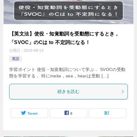
【英文法】使役・知覚動詞を受動態にするとき，
「SVOC」のCは to 不定詞になる！
公開日：
2019-08-13
英語
学習ポイント 使役・知覚動詞について学ぶ． SVOCの受動
態を学習する． 特にmeke，see，hearは受動 […]
続きを読む
Tweet
0