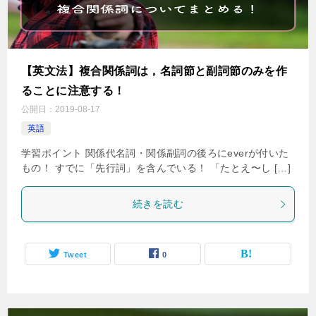
【英文法】複合関係詞は，名詞節と副詞節のみを作
ることに注意する！
公開日：
2019-08-17
英語
学習ポイント 関係代名詞・関係副詞の後ろにeverが付いた
もの！ すでに「先行詞」を含んでいる！ 「たとえ〜し […]
続きを読む
Tweet
0