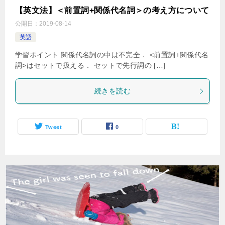
【英文法】＜前置詞+関係代名詞＞の考え方について
公開日：
2019-08-14
英語
学習ポイント 関係代名詞の中は不完全． <前置詞+関係代名
詞>はセットで扱える． セットで先行詞の […]
続きを読む
Tweet
0