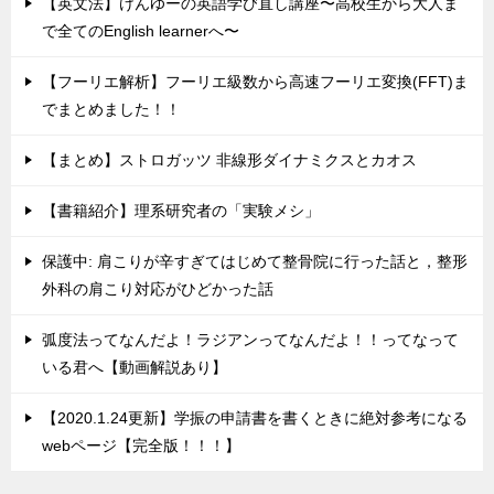
【英文法】けんゆーの英語学び直し講座〜高校生から大人ま
で全てのEnglish learnerへ〜
【フーリエ解析】フーリエ級数から高速フーリエ変換(FFT)ま
でまとめました！！
【まとめ】ストロガッツ 非線形ダイナミクスとカオス
【書籍紹介】理系研究者の「実験メシ」
保護中: 肩こりが辛すぎてはじめて整骨院に行った話と，整形
外科の肩こり対応がひどかった話
弧度法ってなんだよ！ラジアンってなんだよ！！ってなって
いる君へ【動画解説あり】
【2020.1.24更新】学振の申請書を書くときに絶対参考になる
webページ【完全版！！！】