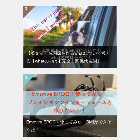
【英文法】名詞節を作るwhatについて考え
る【whatの中は不完全！関係代名詞】
Emotive EPOC＋使ってみた！BMIができそ
うだ！