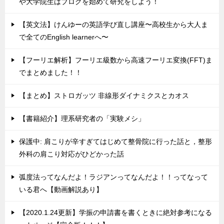
や大学院生はブログを始めて研究をしよう！
【英文法】けんゆーの英語学び直し講座〜高校生から大人ま
で全てのEnglish learnerへ〜
【フーリエ解析】フーリエ級数から高速フーリエ変換(FFT)ま
でまとめました！！
【まとめ】ストロガッツ 非線形ダイナミクスとカオス
【書籍紹介】理系研究者の「実験メシ」
保護中: 肩こりが辛すぎてはじめて整骨院に行った話と，整形
外科の肩こり対応がひどかった話
弧度法ってなんだよ！ラジアンってなんだよ！！ってなって
いる君へ【動画解説あり】
【2020.1.24更新】学振の申請書を書くときに絶対参考になる