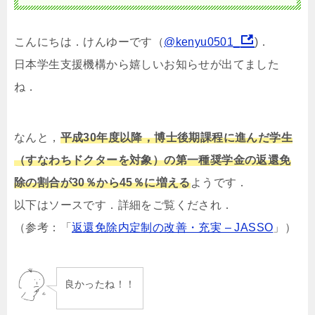
こんにちは．けんゆーです（
@kenyu0501_
)．
日本学生支援機構から嬉しいお知らせが出てました
ね．
なんと，
平成30年度以降，
博士後期課程に進んだ学生
（すなわちドクターを対象）の
第一種奨学金の返還免
除の割合が30％から45％に増える
ようです．
以下はソースです．詳細をご覧くだされ．
（参考：「
返還免除内定制の改善・充実 – JASSO
」）
良かったね！！