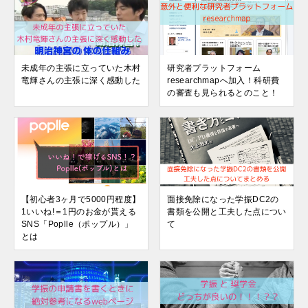
未成年の主張に立っていた木村
研究者プラットフォーム
竜輝さんの主張に深く感動した
researchmapへ加入！科研費
の審査も見られるとのこと！
【初心者3ヶ月で5000円程度】
面接免除になった学振DC2の
1いいね!＝1円のお金が貰える
書類を公開と工夫した点につい
SNS「Poplle（ポップル）」
て
とは