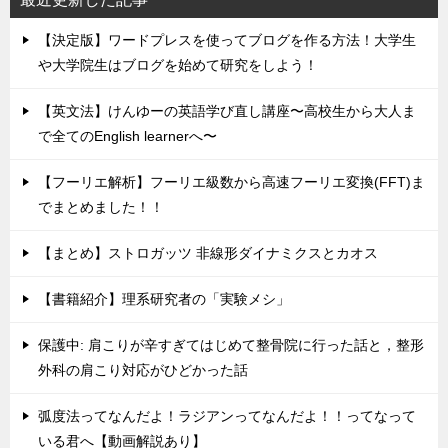
【決定版】ワードプレスを使ってブログを作る方法！大学生
や大学院生はブログを始めて研究をしよう！
【英文法】けんゆーの英語学び直し講座〜高校生から大人ま
で全てのEnglish learnerへ〜
【フーリエ解析】フーリエ級数から高速フーリエ変換(FFT)ま
でまとめました！！
【まとめ】ストロガッツ 非線形ダイナミクスとカオス
【書籍紹介】理系研究者の「実験メシ」
保護中: 肩こりが辛すぎてはじめて整骨院に行った話と，整形
外科の肩こり対応がひどかった話
弧度法ってなんだよ！ラジアンってなんだよ！！ってなって
いる君へ【動画解説あり】