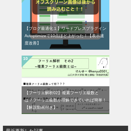
【ブログ最適化１】ワードプレスプラグイン
Autoptimizeで10点ほど上がった！【表示速
度改善】
【フーリエ解析02】複素フーリエ級数と
は？フーリエ級数が理解できていれば簡単！
【解説動画付き】
最近更新した記事