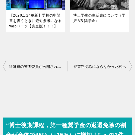
【2020.1.24更新】学振の申請
博士学生の生活費について（学
書を書くときに絶対参考になる
振 VS 奨学金）
webページ【完全版！！！】
投
科研費の審査委員が公開されているらしい
授業料免除にならなかった君へ
稿
ナ
ビ
ゲ
ー
シ
“博士後期課程，第一種奨学金の返還免除の割
ョ
合が全体で45%（+15%）に増加！” への2件