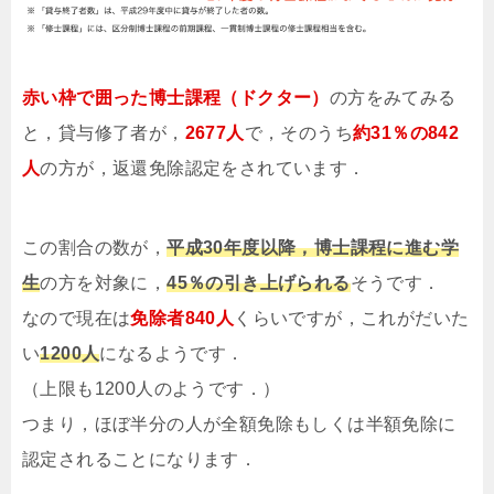
赤い枠で囲った博士課程（ドクター）
の方をみてみる
と，貸与修了者が，
2677人
で，そのうち
約31％の842
人
の方が，返還免除認定をされています．
この割合の数が，
平成30年度以降，博士課程に進む学
生
の方を対象に，
45％の引き上げられる
そうです．
なので現在は
免除者840人
くらいですが，これがだいた
い
1200人
になるようです．
（上限も1200人のようです．）
つまり，ほぼ半分の人が全額免除もしくは半額免除に
認定されることになります．