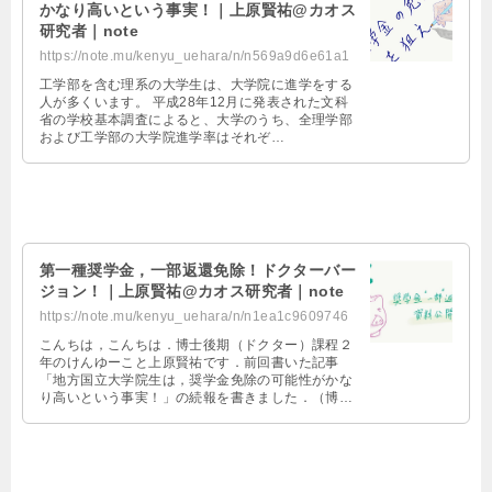
かなり高いという事実！｜上原賢祐@カオス
研究者｜note
https://note.mu/kenyu_uehara/n/n569a9d6e61a1
工学部を含む理系の大学生は、大学院に進学をする
人が多くいます。 平成28年12月に発表された文科
省の学校基本調査によると、大学のうち、全理学部
および工学部の大学院進学率はそれぞ
れ“42.5％”と“37.0％”です。 （平成28年12月に発表
された文科省の学校基本調査よ
り、“http://www.mext.go.jp/component/b_menu/ot
her/__icsFiles/afieldfile/2016/12/22/1375035_1.p
df”） 国立大学においては、そのパーセントはもっ
と大きくなります。 例えば“東京大学”や“京都大
学”といった名の知れた大学では、院進
第一種奨学金，一部返還免除！ドクターバー
ジョン！｜上原賢祐@カオス研究者｜note
https://note.mu/kenyu_uehara/n/n1ea1c9609746
こんちは，こんちは．博士後期（ドクター）課程２
年のけんゆーこと上原賢祐です．前回書いた記事
「地方国立大学院生は，奨学金免除の可能性がかな
り高いという事実！」の続報を書きました．（博士
後期課程はドクターとも呼ばれます．．） なぜ書い
たかというと，実は博士後期課程の一年間，日本学
生支援機構から奨学金を貰ってまして，今回は半額
免除だったんですよね苦笑 半額なので記事にするま
でもないかなと思っていましたが，わりと奨学金免