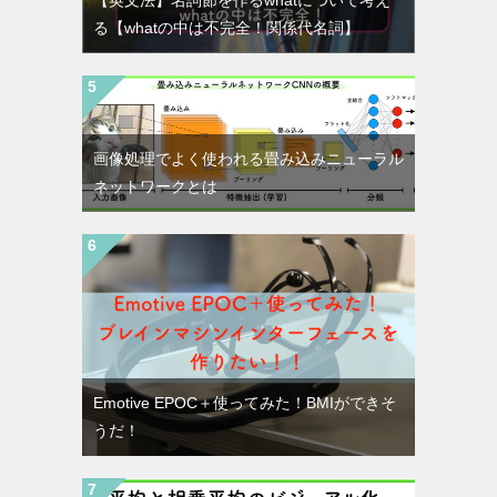
【英文法】名詞節を作るwhatについて考え
る【whatの中は不完全！関係代名詞】
画像処理でよく使われる畳み込みニューラル
ネットワークとは
Emotive EPOC＋使ってみた！BMIができそ
うだ！