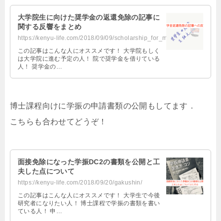
除申請書類の記事がそこら中に出回ってないらし
く，僕が去年書いた記事もアクセスが結構ありまし
大学院生に向けた奨学金の返還免除の記事に
たので誰かの参考になるかなと思い載せておきま
関する反響をまとめ
す．博士後期課程であることと
https://kenyu-life.com/2018/09/09/scholarship_for_masters/
この記事はこんな人にオススメです！ 大学院もしく
は大学院に進む予定の人！ 院で奨学金を借りている
人！ 奨学金の…
博士課程向けに学振の申請書類の公開もしてます．
こちらも合わせてどうぞ！
面接免除になった学振DC2の書類を公開と工
夫した点について
https://kenyu-life.com/2018/09/20/gakushin/
この記事はこんな人にオススメです！ 大学生で今後
研究者になりたい人！ 博士課程で学振の書類を書い
ている人！ 申…