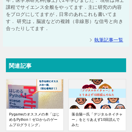
年，医学系研究科(修士)で2年学びました． 現在は博士
課程でサイエンス全般をやってます．主に研究の内容
をブログにしてますが，日常のあれこれも書いてま
す． 研究は，脳波などの複雑（非線形）な信号と向き
合ったりしてます．
執筆記事一覧
関連記事
Pygameのオススメの本「はじ
落合陽一氏「デジタルネイチャ
めるPython！ゼロからのゲー
ー」をとりあえず10回読んで
ムプログラミング」
みた