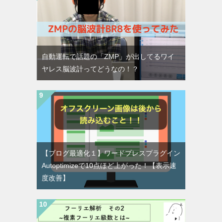
自動運転で話題の「ZMP」が出してるワイ
ヤレス脳波計ってどうなの！？
【ブログ最適化１】ワードプレスプラグイン
Autoptimizeで10点ほど上がった！【表示速
度改善】