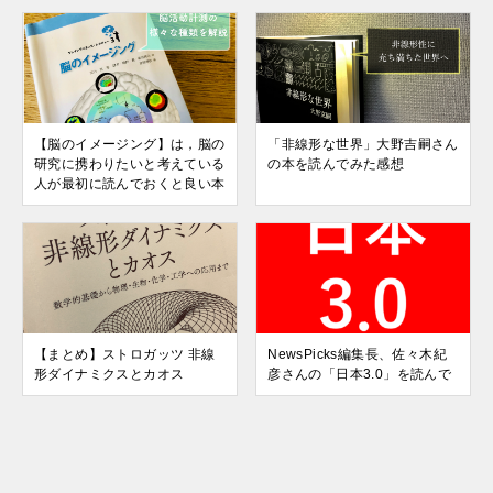
【脳のイメージング】は，脳の
「非線形な世界」大野吉嗣さん
研究に携わりたいと考えている
の本を読んでみた感想
人が最初に読んでおくと良い本
【まとめ】ストロガッツ 非線
NewsPicks編集長、佐々木紀
形ダイナミクスとカオス
彦さんの「日本3.0」を読んで