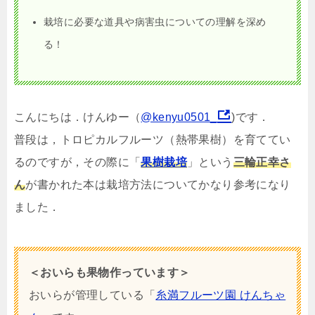
栽培に必要な道具や病害虫についての理解を深め
る！
こんにちは．けんゆー（
@kenyu0501_
)です．
普段は，トロピカルフルーツ（熱帯果樹）を育ててい
るのですが，その際に「
果樹栽培
」という
三輪正幸さ
ん
が書かれた本は栽培方法についてかなり参考になり
ました．
＜おいらも果物作っています＞
おいらが管理している「
糸満フルーツ園 けんちゃ