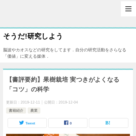
そうだ!研究しよう
脳波やカオスなどの研究をしてます．自分の研究活動をさらなる
「価値」に変える媒体．
【書評要約】果樹栽培 実つきがよくなる
「コツ」の科学
更新日：
2019-12-11
公開日：
2019-12-04
書籍紹介
農業
Tweet
0