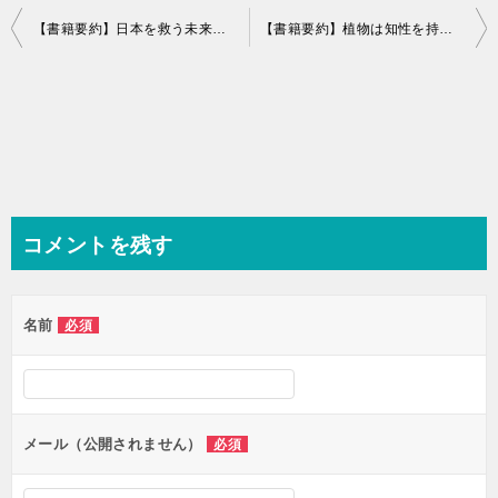
投
【書籍要約】日本を救う未来の農業〜イスラエルに学ぶICT農法〜
【書籍要約】植物は知性を持っている〜20の感覚で思考する生命システム〜
稿
ナ
ビ
ゲ
ー
シ
コメントを残す
ョ
ン
名前
必須
メール（公開されません）
必須