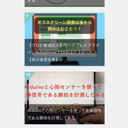
する
【ブログ最適化１】ワードプレスプラグ
インAutoptimizeで10点ほど上がった！
【表示速度改善】
Arduinoと心拍センサーを使って生体信号
である脈拍を計測してみる