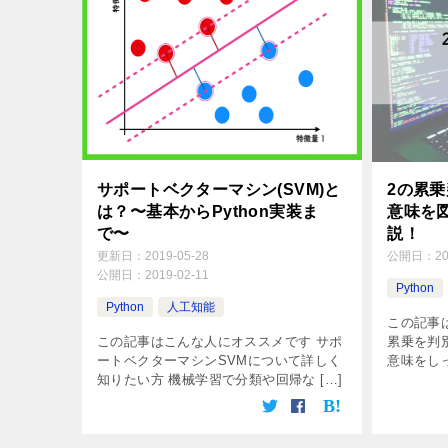
サポートベクターマシン(SVM)と
2の累乗判定
は？〜基本からPython実装ま
意味を
で〜
説！
更新日：
2019-05-28
公開日：
2
公開日：
2019-02-11
Python
Python
人工知能
この記事
この記事はこんな人にオススメです サポ
累乗を判
ートベクターマシンSVMについて詳しく
意味をしっ
知りたい方 機械学習で分類や回帰な […]