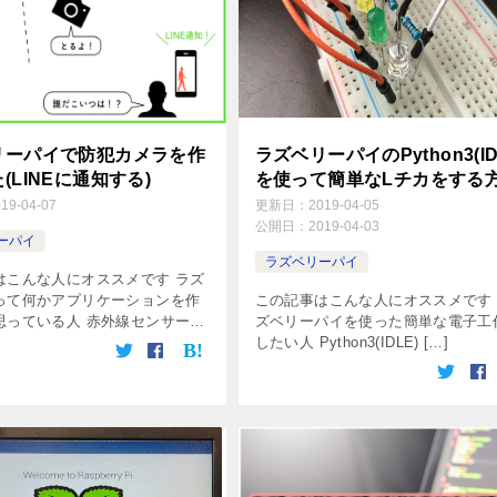
リーパイで防犯カメラを作
ラズベリーパイのPython3(ID
(LINEに通知する)
を使って簡単なLチカをする
019-04-07
更新日：
2019-04-05
公開日：
2019-04-03
ーパイ
ラズベリーパイ
はこんな人にオススメです ラズ
って何かアプリケーションを作
この記事はこんな人にオススメです
思っている人 赤外線センサー
ズベリーパイを使った簡単な電子工
したい人 Python3(IDLE) […]