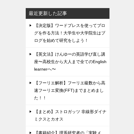
最近更新した記事
【決定版】ワードプレスを使ってブロ
グを作る方法！大学生や大学院生はブ
ログを始めて研究をしよう！
【英文法】けんゆーの英語学び直し講
座〜高校生から大人まで全てのEnglish
learnerへ〜
【フーリエ解析】フーリエ級数から高
速フーリエ変換(FFT)までまとめまし
た！！
【まとめ】ストロガッツ 非線形ダイナ
ミクスとカオス
【書籍紹介】理系研究者の「実験メ