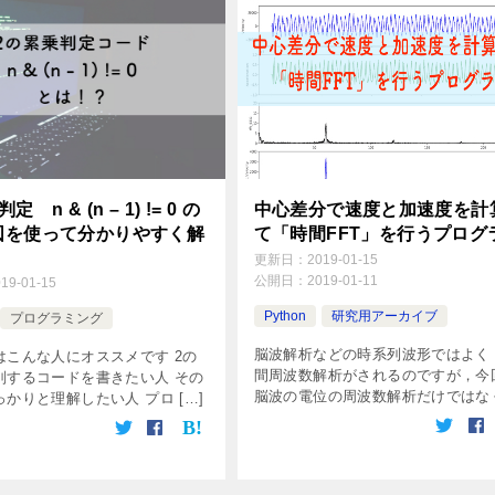
 n & (n – 1) != 0 の
中心差分で速度と加速度を計
図を使って分かりやすく解
て「時間FFT」を行うプログ
更新日：
2019-01-15
公開日：
2019-01-11
019-01-15
Python
研究用アーカイブ
プログラミング
脳波解析などの時系列波形ではよく
はこんな人にオススメです 2の
間周波数解析がされるのですが，今
別するコードを書きたい人 その
脳波の電位の周波数解析だけではな
かりと理解したい人 プロ […]
そ […]