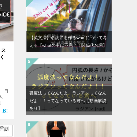
【英文法】名詞節を作るwhatについて考
える【whatの中は不完全！関係代名詞】
キス
っく
． 日
弧度法ってなんだよ！ラジアンってなん
人
だよ！！ってなっている君へ【動画解説
]
あり】