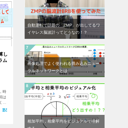
自動運転で話題の「ZMP」が出してるワ
イヤレス脳波計ってどうなの！？
算し
ラム
画像処理でよく使われる畳み込みニュー
ラルネットワークとは
，時
回は
く，
相加平均，相乗平均をビジュアルで理解