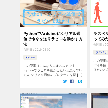
PythonでArduinoにシリアル通
ラズベ
信で命令を送りラピロを動かす方
ってみた
法
公開日：
2
公開日：
2019-04-09
ラズベリ
Python
この記事
パイを使
この記事はこんな人にオススメです
りたいと
Pythonでラピロを動かしたいと思ってい
[…]
る人 シリアル通信のプログラムを探 […]