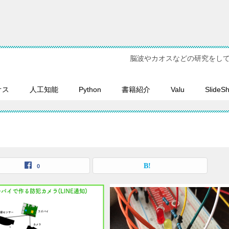
脳波やカオスなどの研究をし
オス
人工知能
Python
書籍紹介
Valu
SlideS
0