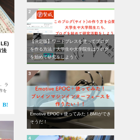
【決定版】ワードプレスを使ってブログ
LE)
を作る方法！大学生や大学院生はブログ
方法
を始めて研究をしよう！
． ラ
作を
Emotive EPOC＋使ってみた！BMIができ
そうだ！