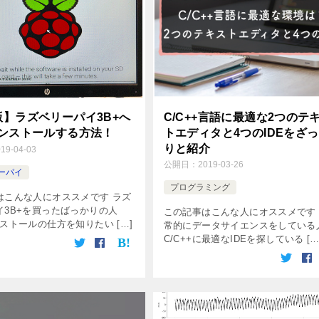
版】ラズベリーパイ3B+へ
C/C++言語に最適な2つのテ
インストールする方法！
トエディタと4つのIDEをざ
りと紹介
019-04-03
公開日：
2019-03-26
ーパイ
プログラミング
はこんな人にオススメです ラズ
イ3B+を買ったばっかりの人
この記事はこんな人にオススメです
ストールの仕方を知りたい […]
常的にデータサイエンスをしている
C/C++に最適なIDEを探している […