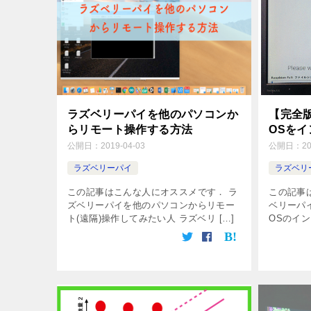
ラズベリーパイを他のパソコンか
【完全
らリモート操作する方法
OSを
公開日：
2019-04-03
公開日：
2
ラズベリーパイ
ラズベリ
この記事はこんな人にオススメです． ラ
この記事
ズベリーパイを他のパソコンからリモー
ベリーパ
ト(遠隔)操作してみたい人 ラズベリ […]
OSのイン