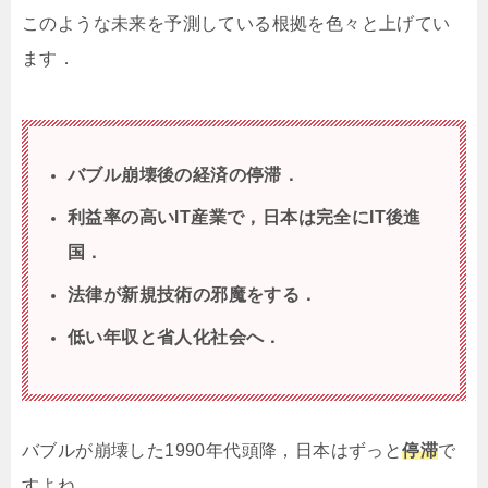
このような未来を予測している根拠を色々と上げてい
ます．
バブル崩壊後の経済の停滞．
利益率の高いIT産業で，日本は完全にIT後進
国．
法律が新規技術の邪魔をする．
低い年収と省人化社会へ．
バブルが崩壊した1990年代頭降，日本はずっと
停滞
で
すよね．