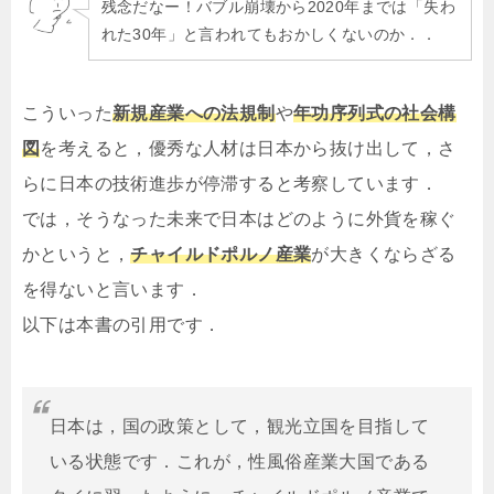
残念だなー！バブル崩壊から2020年までは「失わ
れた30年」と言われてもおかしくないのか．．
こういった
新規産業への法規制
や
年功序列式の社会構
図
を考えると，優秀な人材は日本から抜け出して，さ
らに日本の技術進歩が停滞すると考察しています．
では，そうなった未来で日本はどのように外貨を稼ぐ
かというと，
チャイルドポルノ産業
が大きくならざる
を得ないと言います．
以下は本書の引用です．
日本は，国の政策として，観光立国を目指して
いる状態です．これが，性風俗産業大国である