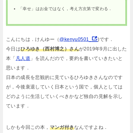
「幸せ」はお金ではなく，考え方次第で変わる．
こんにちは．けんゆー（
@kenyu0501_
)です．
今日は
ひろゆき（西村博之）さん
が2019年9月に出した
本「
凡人道
」を読んだので，要約を書いていきたいと
思います．
日本の成長を悲観的に見ているひろゆきさんなのです
が，今後衰退していく日本という国で，個人としては
どのように生活していくべきかなど独自の見解を示し
ています．
しかも今回この本，
マンガ付き
なんですよね．