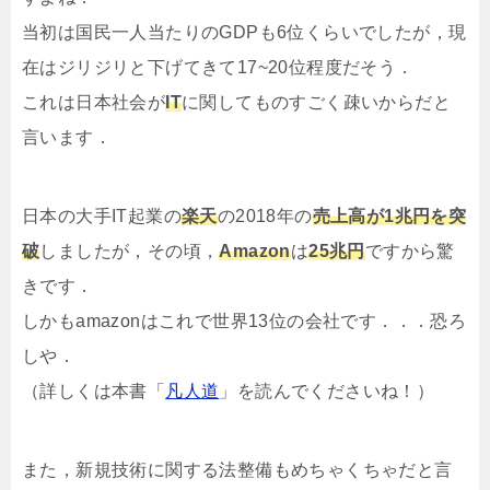
当初は国民一人当たりのGDPも6位くらいでしたが，現
在はジリジリと下げてきて17~20位程度だそう．
これは日本社会が
IT
に関してものすごく疎いからだと
言います．
日本の大手IT起業の
楽天
の2018年の
売上高が1兆円を突
破
しましたが，その頃，
Amazon
は
25兆円
ですから驚
きです．
しかもamazonはこれで世界13位の会社です．．．恐ろ
しや．
（詳しくは本書「
凡人道
」を読んでくださいね！）
また，新規技術に関する法整備もめちゃくちゃだと言