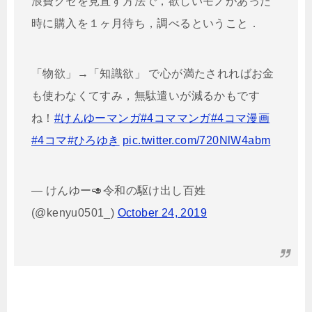
浪費グセを見直す方法で，欲しいモノがあった
時に購入を１ヶ月待ち，調べるということ．
「物欲」→「知識欲」 で心が満たされればお金
も使わなくてすみ，無駄遣いが減るかもです
ね！
#けんゆーマンガ
#4コママンガ
#4コマ漫画
#4コマ
#ひろゆき
pic.twitter.com/720NlW4abm
— けんゆー🥑令和の駆け出し百姓
(@kenyu0501_)
October 24, 2019