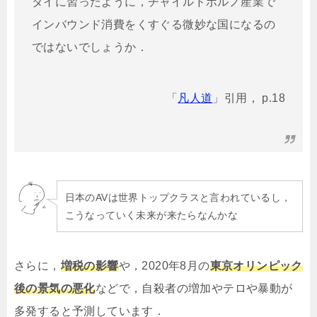
タイに習ったように，チャイルドポルノ産業で
インバウンド消費をくすぐる微妙な国になるの
ではないでしょうか．
「
凡人道
」引用， p.18
日本のAVは世界トップクラスと言われているし，
こうなっていく未来が来たらなんかな
さらに，
増税の影響
や，2020年8月の
東京オリンピック
後の景気の悪化
などで，自殺者の増加やテロや暴動が
多発すると予測しています．